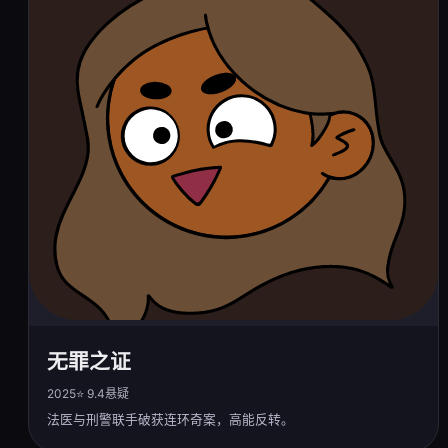
无罪之证
2025
⭐ 9.4
悬疑
法医与刑警联手破获连环奇案，高能反转。