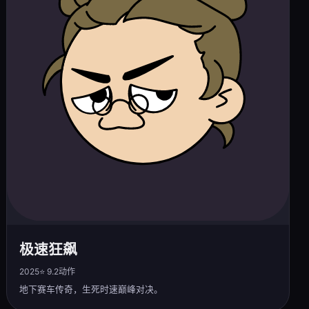
极速狂飙
2025
⭐ 9.2
动作
地下赛车传奇，生死时速巅峰对决。