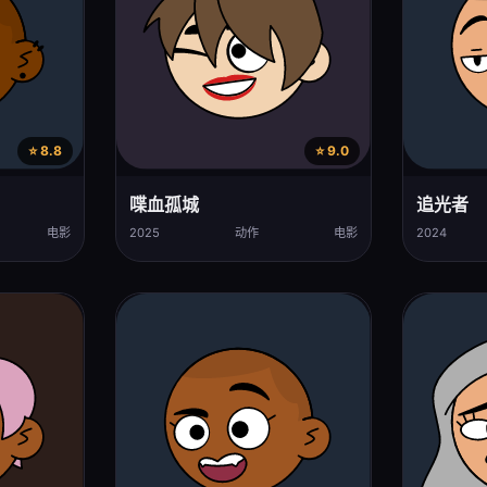
⭐ 8.8
⭐ 9.0
喋血孤城
追光者
电影
2025
动作
电影
2024