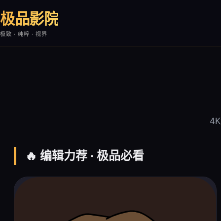
极品影院
极致 · 纯粹 · 视界
4
🔥 编辑力荐 · 极品必看