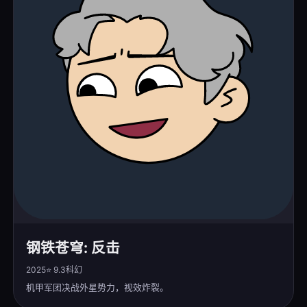
钢铁苍穹: 反击
2025
⭐ 9.3
科幻
机甲军团决战外星势力，视效炸裂。