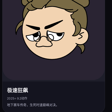
极速狂飙
2025
⭐ 9.2
动作
地下赛车传奇，生死时速巅峰对决。