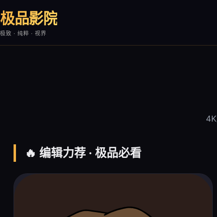
极品影院
极致 · 纯粹 · 视界
4
🔥 编辑力荐 · 极品必看