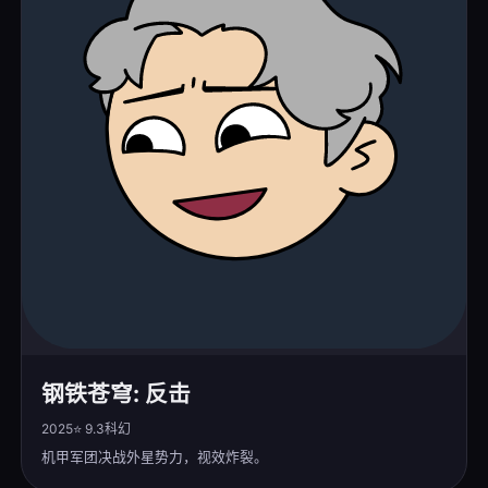
钢铁苍穹: 反击
2025
⭐ 9.3
科幻
机甲军团决战外星势力，视效炸裂。