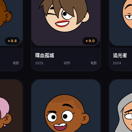
⭐ 8.8
⭐ 9.0
喋血孤城
追光者
电影
2025
动作
电影
2024