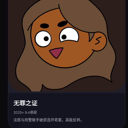
无罪之证
2025
⭐ 9.4
悬疑
法医与刑警联手破获连环奇案，高能反转。