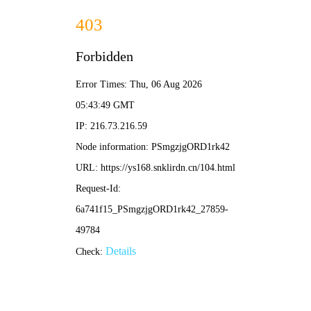
极品影院
首页
电影
剧集
极品榜单
极致 · 纯粹 · 视界
欢迎来到
极品影院
4K超清片库 · 每日更新精选 · 沉浸式观影体验，海量
佳作即刻畅享
🔥 编辑力荐 · 极品必看
口碑爆棚
无罪之证
2025
⭐ 9.4
悬疑
法医与刑警联手破获连环奇案，高能反转。